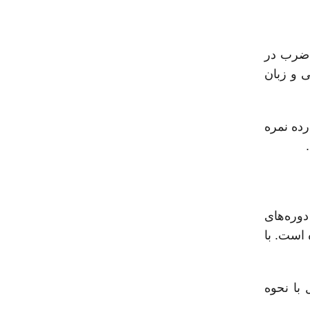
و ضرب در
ی و زبان
رده نمره
آزمون UNED، از جمله معرفی دوره‌های
 است. با
 با نحوه