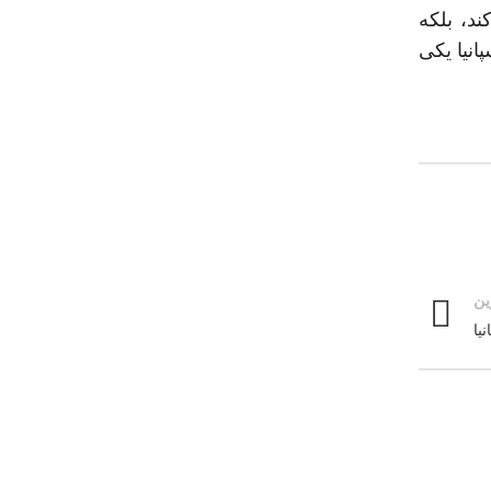
ند، بلکه
انیا یکی
ین
یا