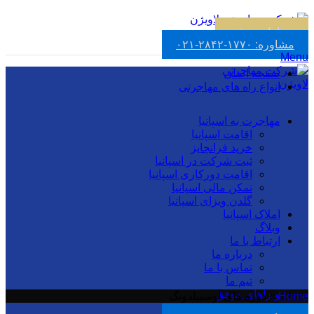
با ما تماس بگیرید :
02128421770
ویزاهای موفق
مشاوره: ۱۷۷۰-۲۸۴۲-۰۲۱
Menu
صفحه اصلی
انواع راه های مهاجرتی
مهاجرت به اسپانیا
اقامت اسپانیا
خرید فرانچایز
ثبت شرکت در اسپانیا
اقامت دورکاری اسپانیا
تمکن مالی اسپانیا
گلدن ویزای اسپانیا
املاک اسپانیا
وبلاگ
ارتباط با ما
درباره ما
تماس با ما
تیم ما
ویزاهای موفق
Home
»
دوره های آوسبیلدونگ