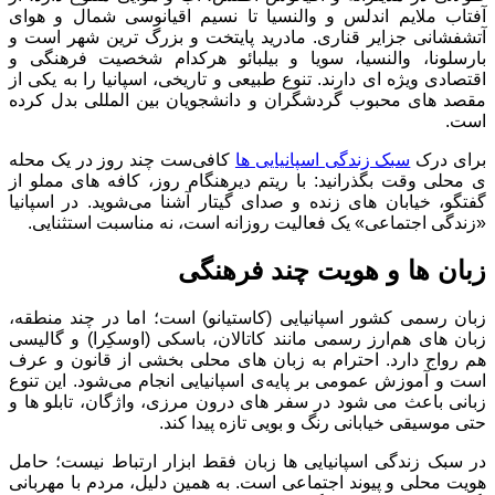
آفتاب ملایم اندلس و والنسیا تا نسیم اقیانوسی شمال و هوای
آتشفشانی جزایر قناری. مادرید پایتخت و بزرگ ‌ترین شهر است و
بارسلونا، والنسیا، سویا و بیلبائو هرکدام شخصیت فرهنگی و
اقتصادی ویژه‌ ای دارند. تنوع طبیعی و تاریخی، اسپانیا را به یکی از
مقصد های محبوب گردشگران و دانشجویان بین ‌المللی بدل کرده
است.
برای درک
سبک زندگی اسپانیایی ها
کافی‌ست چند روز در یک محله
‌ی محلی وقت بگذرانید: با ریتم دیرهنگام روز، کافه ‌های مملو از
گفتگو، خیابان ‌های زنده و صدای گیتار آشنا می‌شوید. در اسپانیا
«زندگی اجتماعی» یک فعالیت روزانه است، نه مناسبت استثنایی.
زبان‌ ها و هویت چند فرهنگی
زبان رسمی کشور اسپانیایی (کاستیانو) است؛ اما در چند منطقه،
زبان ‌های هم‌ارز رسمی مانند کاتالان، باسکی (اوسکِرا) و گالیسی
هم رواج دارد. احترام به زبان ‌های محلی بخشی از قانون و عرف
است و آموزش عمومی بر پایه‌ی اسپانیایی انجام می‌شود. این تنوع
زبانی باعث می ‌شود در سفر های درون‌ مرزی، واژگان، تابلو ها و
حتی موسیقی خیابانی رنگ و بویی تازه پیدا کند.
در سبک زندگی اسپانیایی ها زبان فقط ابزار ارتباط نیست؛ حامل
هویت محلی و پیوند اجتماعی است. به همین دلیل، مردم با مهربانی