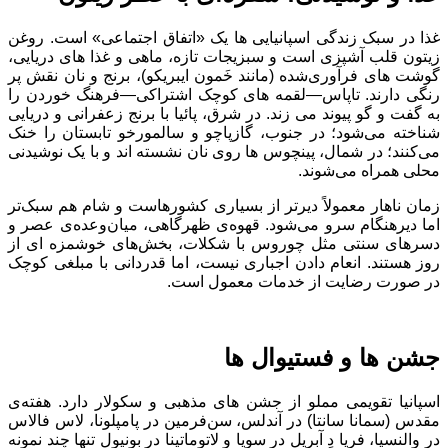
غذا در سبک زندگی اسپانیایی ها یک «اتفاق اجتماعی» است. روغن
زیتون قلب آشپزی است و سبزیجات تازه، ماهی و غذا های دریایی،
گوشت‌ های فرآوری‌شده (مانند خَمون ایبریکو)، برنج و نان نقش پر
رنگی دارند. تاپاس—لقمه‌ های کوچک اشتراکی—فرهنگ خوردن را
به گفت ‌و گو پیوند می‌ زند. در شرق، پائیا با برنج زعفرانی و دریایی
شناخته می‌شود؛ در جنوب، گازپاچو و سالمورخو تابستان را خنک
می‌کنند؛ در شمال، پینچوس ‌ها روی نان نشسته ‌اند و با یک نوشیدنی
محلی همراه می‌شوند.
زمان ناهار معمولاً دیرتر از بسیاری کشورهاست و شام هم سبک‌تر
اما دیرهنگام سرو می‌شود. قهوه‌ی ظهرگاهی، میان‌وعده‌ی عصر و
دسرهای سنتی مثل چوروس با شکلات، بخش‌های خوشمزه ‌ای از
روز هستند. انعام ‌دادن اجباری نیست، اما قدردانی با مبلغی کوچک
در صورت رضایت از خدمات معمول است.
جشن‌ ها و فستیوال‌ ها
اسپانیا تقویمی مملو از جشن‌ های مذهبی و سکولار دارد. هفته‌ی
مقدس (سمانا سانتا) در آندلس، سن‌فرمین در پامپلونا، لاس فالاس
در والنسیا، فرِیا دِ آبریل در سویا و لاتوماتینا در بونیول تنها چند نمونه‌