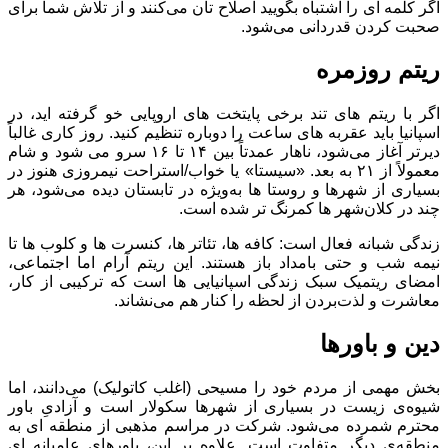
اگر کلمه ‌ای را اشتباه بگویید اصلاح‌ تان می‌کنند و از تلاش شما برای
صحبت کردن قدردانی می‌شود.
ریتم روزمره
اگر با ریتم ‌های تند برخی پایتخت‌ های اروپایی خو گرفته ‌اید، در
اسپانیا باید عقربه‌ های ساعت را دوباره تنظیم کنید. روز کاری غالباً
دیرتر آغاز می‌شود، ناهار عمدتاً بین ۱۴ تا ۱۶ سرو می ‌شود و شام
معمولاً از ۲۱ به بعد. «سیستا» یا خواب/استراحت نیمروزی هنوز در
بسیاری از شهرها و روستا ها به‌ویژه در تابستان دیده می‌شود، هر
چند در کلان‌شهر ها کمرنگ‌ تر شده است.
زندگی شبانه فعال است: کافه ‌ها، تئاتر ها، کنسرت‌ ها و کلوب‌ ها تا
نیمه ‌شب و حتی بامداد باز هستند. این ریتم آرام اما اجتماعی،
امضای ریتمیک سبک زندگی اسپانیایی ها است که ترکیبی از کار،
معاشرت و لذت‌بردن از لحظه را کنار هم می‌نشاند.
دین و باورها
بخش مهمی از مردم خود را مسیحی (اغلب کاتولیک) می‌دانند، اما
شیوه‌ی زیست در بسیاری از شهرها سکولار است و آزادیِ باور
محترم شمرده می‌شود. شرکت در مراسم مذهبی از منطقه‌ ای به
منطقه‌ی دیگر متفاوت است. علاوه بر این، باورهای عامیانه ‌ای