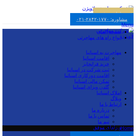
با ما تماس بگیرید :
02128421770
ویزاهای موفق
مشاوره: ۱۷۷۰-۲۸۴۲-۰۲۱
Menu
صفحه اصلی
انواع راه های مهاجرتی
مهاجرت به اسپانیا
اقامت اسپانیا
خرید فرانچایز
ثبت شرکت در اسپانیا
اقامت دورکاری اسپانیا
تمکن مالی اسپانیا
گلدن ویزای اسپانیا
املاک اسپانیا
وبلاگ
ارتباط با ما
درباره ما
تماس با ما
تیم ما
ویزاهای موفق
Home
»
کانادا