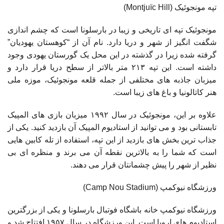
تپه مونجوئیک (Montjuïc Hill)
مونجوئیک تپه ای تاریخی و زیبا در بارسلونا است که چشم اندازی
شگفت انگیز از شهر و دریا دارد. نام آن از “کوهستان یهودیان”
گرفته شده زیرا در گذشته در این محل یک گورستان یهودی وجود
داشته است. این تپه ۲۱۳ متر بالاتر از سطح دریا قرار دارد و
میزبان جاذبه های مختلفی از جمله قلعه مونجوئیک، موزه ملی
هنر کاتالونیا و باغ های زیبا است.
علاوه بر این، مونجوئیک در سال ۱۹۹۲ میزبان بازی های المپیک
تابستانی بود و می توانید از استادیوم المپیک آن بازدید کنید. یکی از
جذاب ترین بخش های بازدید از این تپه، استفاده از تله کابین هایی
است که شما را به بالاترین نقطه آن می برند و منظره ای بی
نظیر از شهر را پیش چشمانتان قرار می دهند.
ورزشگاه نیوکمپ (Camp Nou Stadium)
ورزشگاه نیوکمپ خانه باشگاه فوتبال بارسلونا و یکی از بزرگترین
استادیوم های اروپا است. این ورزشگاه در سال ۱۹۵۷ افتتاح شد و