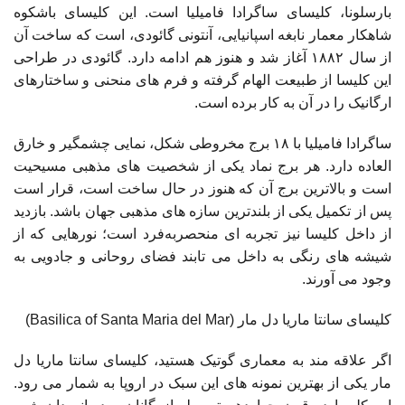
بارسلونا، کلیسای ساگرادا فامیلیا است. این کلیسای باشکوه
شاهکار معمار نابغه اسپانیایی، آنتونی گائودی، است که ساخت آن
از سال ۱۸۸۲ آغاز شد و هنوز هم ادامه دارد. گائودی در طراحی
این کلیسا از طبیعت الهام گرفته و فرم های منحنی و ساختارهای
ارگانیک را در آن به کار برده است.
ساگرادا فامیلیا با ۱۸ برج مخروطی شکل، نمایی چشمگیر و خارق
العاده دارد. هر برج نماد یکی از شخصیت های مذهبی مسیحیت
است و بالاترین برج آن که هنوز در حال ساخت است، قرار است
پس از تکمیل یکی از بلندترین سازه های مذهبی جهان باشد. بازدید
از داخل کلیسا نیز تجربه ای منحصربه‌فرد است؛ نورهایی که از
شیشه های رنگی به داخل می تابند فضای روحانی و جادویی به
وجود می آورند.
کلیسای سانتا ماریا دل مار (Basilica of Santa Maria del Mar)
اگر علاقه مند به معماری گوتیک هستید، کلیسای سانتا ماریا دل
مار یکی از بهترین نمونه های این سبک در اروپا به شمار می رود.