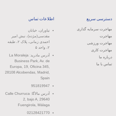
دسترسی سریع
اطلاعات تماس
مهاجرت سرمایه گذاری
نیاوران، خیابان
مهاجرت
مقدسی(مژده)، نبش امیر
احمدی زمانی، پلاک ۲، طبقه
مهاجرت ورزشی
۲، واحد ۵
مهاجرت کاری
آدرس مادرید: La Moraleja
درباره ما
Business Park, Av. de
تماس با ما
Europa, 19, Oficina 345,
28108 Alcobendas, Madrid,
Spain
951819947
آدرس مالاگا: Calle Churruca
2, bajo A, 29640
Fuengirola, Málaga
02128421770