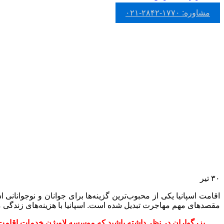
خرید فرانچایز
مشاوره: ۱۷۷۰-۲۸۴۲-۰۲۱
ثبت شرکت در اسپانیا
اقامت دورکاری اسپانیا
تمکن مالی اسپانیا
گلدن ویزای اسپانیا
املاک اسپانیا
وبلاگ
ارتباط با ما
درباره ما
تماس با ما
تیم ما
ویزاهای موفق
مشاوره: ۱۷۷۰-۲۸۴۲-۰۲۱
۳۰
تیر
اقامت اسپانیا یکی از محبوب‌ترین گزینه‌ها برای جوانان و نوجوانانی
مقصدهای مهم مهاجرت تبدیل شده است. اسپانیا با هزینه‌های زندگی م
بزرگواران در نظر داشته باشید که موسسه لاویژن خدمات اقامت