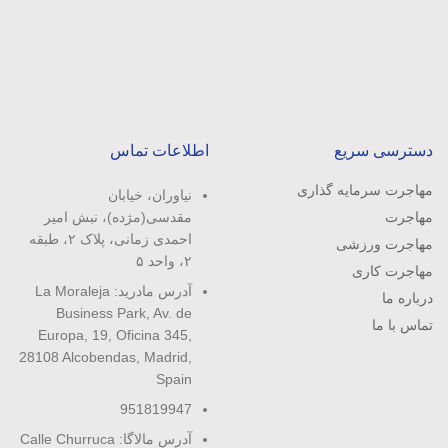
دسترسی سریع
اطلاعات تماس
مهاجرت سرمایه گذاری
نیاوران، خیابان
مهاجرت
مقدسی(مژده)، نبش امیر
احمدی زمانی، پلاک ۲، طبقه
مهاجرت ورزشی
۲، واحد ۵
مهاجرت کاری
آدرس مادرید: La Moraleja
درباره ما
Business Park, Av. de
تماس با ما
Europa, 19, Oficina 345,
28108 Alcobendas, Madrid,
Spain
951819947
آدرس مالاگا: Calle Churruca