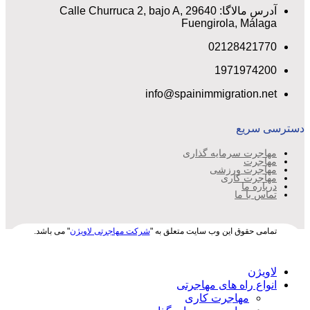
آدرس مالاگا: Calle Churruca 2, bajo A, 29640
Fuengirola, Málaga
02128421770
1971974200
info@spainimmigration.net
دسترسی سریع
مهاجرت سرمایه گذاری
مهاجرت
مهاجرت ورزشی
مهاجرت کاری
درباره ما
تماس با ما
تمامی حقوق این وب سایت متعلق به "
شرکت مهاجرتی لاویژن
" می باشد.
لاویژن
انواع راه های مهاجرتی
مهاجرت کاری