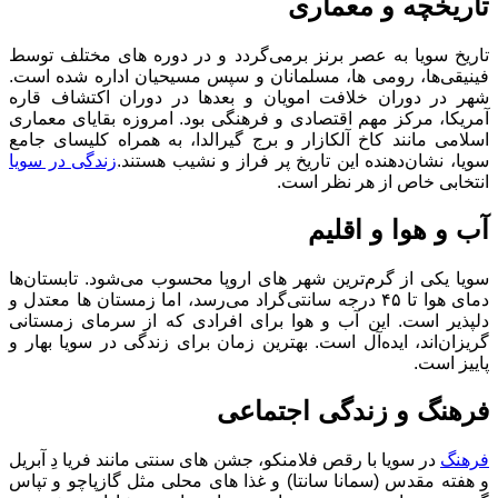
تاریخچه و معماری
تاریخ سویا به عصر برنز برمی‌گردد و در دوره‌ های مختلف توسط
فینیقی‌ها، رومی‌ ها، مسلمانان و سپس مسیحیان اداره شده است.
شهر در دوران خلافت امویان و بعدها در دوران اکتشاف قاره
آمریکا، مرکز مهم اقتصادی و فرهنگی بود. امروزه بقایای معماری
اسلامی مانند کاخ آلکازار و برج گیرالدا، به همراه کلیسای جامع
سویا، نشان‌دهنده این تاریخ پر فراز و نشیب هستند.
زندگی در سویا
انتخابی خاص از هر نظر است.
آب و هوا و اقلیم
سویا یکی از گرم‌ترین شهر های اروپا محسوب می‌شود. تابستان‌ها
دمای هوا تا ۴۵ درجه سانتی‌گراد می‌رسد، اما زمستان‌ ها معتدل و
دلپذیر است. این آب ‌و هوا برای افرادی که از سرمای زمستانی
گریزان‌اند، ایده‌آل است. بهترین زمان برای زندگی در سویا بهار و
پاییز است.
فرهنگ و زندگی اجتماعی
فرهنگ
در سویا با رقص فلامنکو، جشن‌ های سنتی مانند فریا دِ آبریل
و هفته مقدس (سمانا سانتا) و غذا های محلی مثل گازپاچو و تپاس