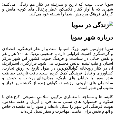
سویا جایی است که تاریخ و مدرنیته در کنار هم زندگی می‌کنند؛
شهری که با آواز گیتار فلامنکو، عطر پرتقال ‌های کوچه ‌هایش و
گرمای فرهنگ مردمش، شما را شیفته خود می‌کند.
درباره شهر سویا
سویا چهارمین شهر بزرگ اسپانیا است و از نظر فرهنگی، اقتصادی
و گردشگری اهمیت فراوانی دارد. با جمعیتی نزدیک به ۷۰۰ هزار نفر
و نقش حیاتی در سیاست و فرهنگ جنوب کشور، این شهر مرکز
استان و قلب تپنده اندلس محسوب می ‌شود. قرارگیری استراتژیک
آن در کنار رودخانه گوادالکویویر، در طول تاریخ به رونق تجارت،
کشاورزی و تبادل فرهنگی کمک کرده است. بافت تاریخی حفاظت
‌شده سویا با خیابان‌ های باریک، میدان‌های پرجنب‌ و جوش و
ساختمان ‌های تاریخی ارزشمند، گواهی زنده از گذشته پر فراز و
نشیب این شهر است.
کلیسا ها و مساجد با معماری ترکیبی اسلامی-مسیحی، کاخ‌ های با
شکوه و جشنواره ‌های سنتی مانند فریا دِ آبریل و هفته مقدس،
هویت فرهنگی این شهر را شکل داده‌اند و سویا را به مقصدی خاص
و الهام‌ بخش برای اقامت، مهاجرت و سفر تبدیل کرده‌اند.