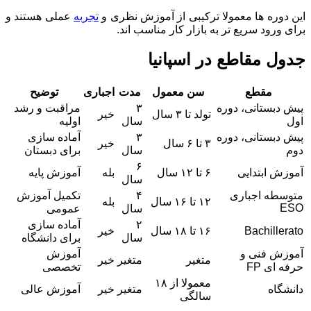
این دوره ها معمولا ترکیبی از آموزش نظری و
تجربه
عملی هستند و
برای ورود سریع تر به بازار کار مناسب اند.
جدول مقاطع در اسپانیا
مقطع
سن معمول
مدت
اجباری
توضیح
پیش دبستانی، دوره
۳
مراقبت و رشد
تولد تا ۳ سال
خیر
اول
سال
اولیه
پیش دبستانی، دوره
۳
آماده سازی
۳ تا ۶ سال
خیر
دوم
سال
برای دبستان
۶
آموزش ابتدایی
۶ تا ۱۲ سال
بله
آموزش پایه
سال
متوسطه اجباری
۴
تکمیل آموزش
۱۲ تا ۱۶ سال
بله
ESO
سال
عمومی
۲
آماده سازی
Bachillerato
۱۶ تا ۱۸ سال
خیر
سال
برای دانشگاه
آموزش فنی و
آموزش
متغیر
متغیر
خیر
حرفه ای FP
تخصصی
معمولا از ۱۸
دانشگاه
متغیر
خیر
آموزش عالی
سالگی