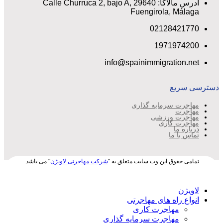
آدرس مالاگا: Calle Churruca 2, bajo A, 29640
Fuengirola, Málaga
02128421770
1971974200
info@spainimmigration.net
دسترسی سریع
مهاجرت سرمایه گذاری
مهاجرت
مهاجرت ورزشی
مهاجرت کاری
درباره ما
تماس با ما
تمامی حقوق این وب سایت متعلق به "
شرکت مهاجرتی لاویژن
" می باشد.
لاویژن
انواع راه های مهاجرتی
مهاجرت کاری
مهاجرت سرمایه گذاری