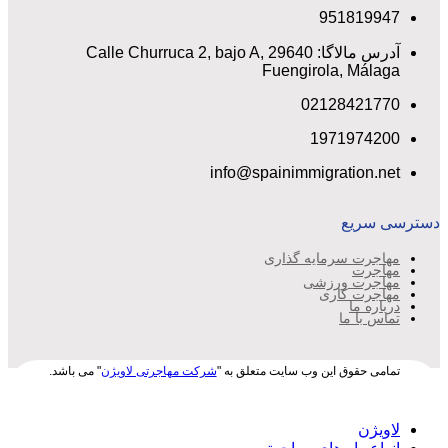
951819947
آدرس مالاگا: Calle Churruca 2, bajo A, 29640
Fuengirola, Málaga
02128421770
1971974200
info@spainimmigration.net
دسترسی سریع
مهاجرت سرمایه گذاری
مهاجرت
مهاجرت ورزشی
مهاجرت کاری
درباره ما
تماس با ما
تمامی حقوق این وب سایت متعلق به "
شرکت مهاجرتی لاویژن
" می باشد.
لاویژن