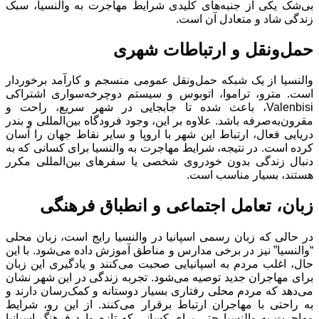
بی‌شک یکی از جنبه‌های کلیدی شرایط مهاجرت به والنسیا، سبک
زندگی شاد و متعادل آن است.
حمل‌ونقل و ارتباطات شهری
والنسیا از یک شبکه حمل‌ونقل عمومی منسجم و کارآمد برخوردار
است. مترو، تراموا، اتوبوس و سیستم دوچرخه‌سواری اشتراکی
Valenbisi، باعث شده تا جابجایی در شهر سریع، راحت و
مقرون‌به‌صرفه باشد. علاوه بر این، وجود فرودگاه بین‌المللی و بندر
دریایی فعال، ارتباط این شهر با اروپا و سایر نقاط جهان را آسان
کرده است. در نتیجه، شرایط مهاجرت به والنسیا برای کسانی که به
دنبال زندگی بدون خودروی شخصی یا سفرهای بین‌المللی مکرر
هستند، بسیار مناسب است.
زبان، تعامل اجتماعی و انطباق فرهنگی
در حالی که زبان رسمی اسپانیا در والنسیا رایج است، زبان محلی
“والنسیا” نیز در برخی مدارس و مناطق آموزش داده می‌شود. با این
حال، اغلب مردم به اسپانیایی صحبت می‌کنند و یادگیری این زبان
برای مهاجران جدید توصیه می‌شود. تجربه زندگی در این شهر نشان
می‌دهد که مردم محلی رفتاری بسیار دوستانه و کمک‌رسان دارند و
به راحتی با مهاجران ارتباط برقرار می‌کنند. از این رو، شرایط
مهاجرت به والنسیا حتی برای کسانی که تازه وارد فرهنگ اسپانیا