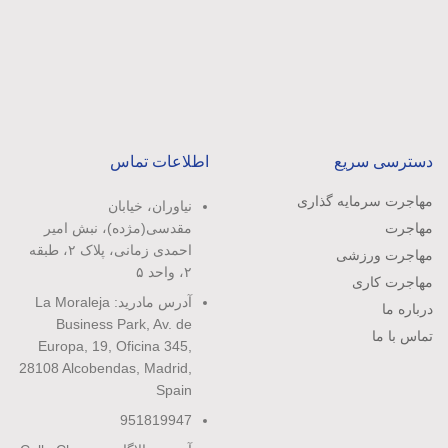
دسترسی سریع
اطلاعات تماس
مهاجرت سرمایه گذاری
نیاوران، خیابان
مهاجرت
مقدسی(مژده)، نبش امیر
احمدی زمانی، پلاک ۲، طبقه
مهاجرت ورزشی
۲، واحد ۵
مهاجرت کاری
آدرس مادرید: La Moraleja
درباره ما
Business Park, Av. de
تماس با ما
Europa, 19, Oficina 345,
28108 Alcobendas, Madrid,
Spain
951819947