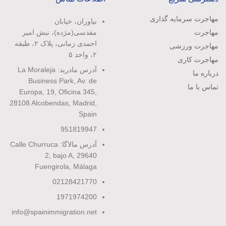
مهاجرت سرمایه گذاری
نیاوران، خیابان
مهاجرت
مقدسی(مژده)، نبش امیر
احمدی زمانی، پلاک ۲، طبقه
مهاجرت ورزشی
۲، واحد ۵
مهاجرت کاری
آدرس مادرید: La Moraleja
درباره ما
Business Park, Av. de
تماس با ما
Europa, 19, Oficina 345,
28108 Alcobendas, Madrid,
Spain
951819947
آدرس مالاگا: Calle Churruca
2, bajo A, 29640
Fuengirola, Málaga
02128421770
1971974200
info@spainimmigration.net