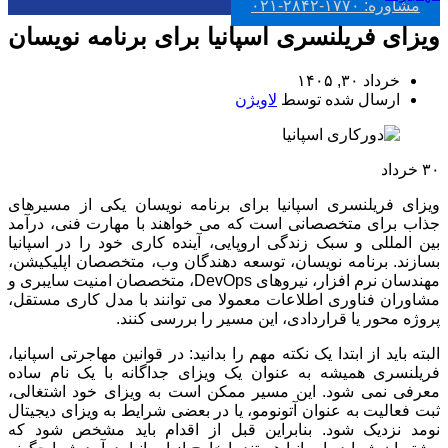
مشاوره: ۱۷۷۰-۲۸۴۲-۰۲۱
ویزای فریلنسری اسپانیا برای برنامه نویسان
خرداد ۳۰, ۱۴۰۵
ارسال شده توسط
لاویژن
۳۰
خرداد
ویزای فریلنسری اسپانیا برای برنامه نویسان یکی از مسیرهای
جذاب برای متخصصانی است که می خواهند با مهارت فنی، درآمد
بین المللی و سبک زندگی اروپایی، آینده کاری خود را در اسپانیا
بسازند. برنامه نویسان، توسعه دهندگان وب، متخصصان اپلیکیشن،
مهندسان نرم افزار، نیروهای DevOps، متخصصان امنیت سایبری و
مشاوران فناوری اطلاعات معمولا می توانند با مدل کاری مستقل،
پروژه محور یا قراردادی، این مسیر را بررسی کنند.
البته باید از ابتدا یک نکته مهم را بدانید: در قوانین مهاجرتی اسپانیا،
فریلنسری همیشه به عنوان یک ویزای جداگانه با یک نام ساده
معرفی نمی شود. این مسیر ممکن است به ویزای خود اشتغالی،
ثبت فعالیت به عنوان آتونومو، یا در بعضی شرایط به ویزای دیجیتال
نومد نزدیک شود. بنابراین قبل از اقدام باید مشخص شود که