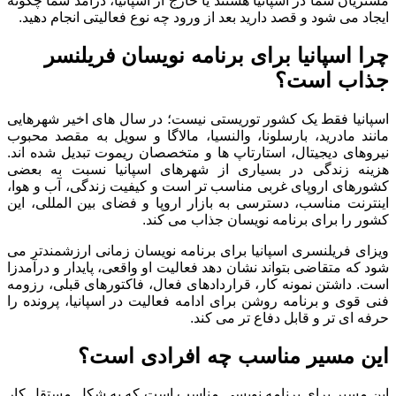
مشتریان شما در اسپانیا هستند یا خارج از اسپانیا، درآمد شما چگونه
ایجاد می شود و قصد دارید بعد از ورود چه نوع فعالیتی انجام دهید.
چرا اسپانیا برای برنامه نویسان فریلنسر
جذاب است؟
اسپانیا فقط یک کشور توریستی نیست؛ در سال های اخیر شهرهایی
مانند مادرید، بارسلونا، والنسیا، مالاگا و سویل به مقصد محبوب
نیروهای دیجیتال، استارتاپ ها و متخصصان ریموت تبدیل شده اند.
هزینه زندگی در بسیاری از شهرهای اسپانیا نسبت به بعضی
کشورهای اروپای غربی مناسب تر است و کیفیت زندگی، آب و هوا،
اینترنت مناسب، دسترسی به بازار اروپا و فضای بین المللی، این
کشور را برای برنامه نویسان جذاب می کند.
ویزای فریلنسری اسپانیا برای برنامه نویسان زمانی ارزشمندتر می
شود که متقاضی بتواند نشان دهد فعالیت او واقعی، پایدار و درآمدزا
است. داشتن نمونه کار، قراردادهای فعال، فاکتورهای قبلی، رزومه
فنی قوی و برنامه روشن برای ادامه فعالیت در اسپانیا، پرونده را
حرفه ای تر و قابل دفاع تر می کند.
این مسیر مناسب چه افرادی است؟
این مسیر برای برنامه نویسی مناسب است که به شکل مستقل کار