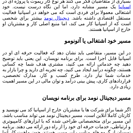
بسیاری از متقاضیان فکر می کنند هر نوع کار ریموت یا پروژه ای در
اسپانیا
یک مسیر مشابه دارد، اما این نگاه درست نیست. خود
اشتغالی معمولا برای فردی است که می خواهد در اسپانیا فعالیت
مستقل اقتصادی داشته باشد.
دیجیتال نومد
بیشتر برای شخصی
است که از اسپانیا کار می کند، اما منبع اصلی کار و مشتریان او
خارج از اسپانیا هستند.
مسیر خود اشتغالی یا آتونومو
در این مسیر، متقاضی باید نشان دهد که فعالیت حرفه ای او در
اسپانیا قابل اجرا است. برای برنامه نویسان، این یعنی باید توضیح
دهید چه خدماتی ارائه می کنید، مشتری هدف شما چه کسانی
هستند، چگونه درآمد ایجاد می کنید، چه تجربه ای دارید و چرا بازار به
خدمات شما نیاز دارد. طرح کسب و کار، مدارک تخصصی،
قراردادهای کاری، پیش بینی درآمد و توان مالی در این مسیر اهمیت
زیادی دارد.
مسیر دیجیتال نومد برای برنامه نویسان
اگر شما برای شرکت ها یا مشتریان خارج از اسپانیا کد می نویسید و
کارتان کاملا آنلاین است، مسیر دیجیتال نومد می تواند مناسب باشد.
این مسیر برای متخصصانی طراحی شده که با ابزارهای کامپیوتری
و ارتباطی، خدمات حرفه ای خود را از راه دور ارائه می دهند. برنامه
نویسان از گروه های مناسب این مسیر هستند، چون ماهیت کار آنها