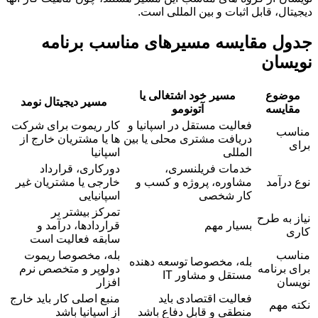
دیجیتال، قابل اثبات و بین المللی است.
جدول مقایسه مسیرهای مناسب برنامه
نویسان
موضوع
مسیر خود اشتغالی یا
مسیر دیجیتال نومد
مقایسه
آتونومو
فعالیت مستقل در اسپانیا و
کار ریموت برای شرکت
مناسب
دریافت مشتری محلی یا بین
ها یا مشتریان خارج از
برای
المللی
اسپانیا
خدمات فریلنسری،
دورکاری، قرارداد
نوع درآمد
مشاوره، پروژه و کسب و
خارجی یا مشتریان غیر
کار شخصی
اسپانیایی
تمرکز بیشتر بر
نیاز به طرح
بسیار مهم
قراردادها، درآمد و
کاری
سابقه فعالیت است
مناسب
بله، مخصوصا ریموت
بله، مخصوصا توسعه دهنده
برای برنامه
دولوپر و متخصص نرم
مستقل و مشاور IT
نویسان
افزار
فعالیت اقتصادی باید
منبع اصلی کار باید خارج
نکته مهم
منطقی و قابل دفاع باشد
از اسپانیا باشد