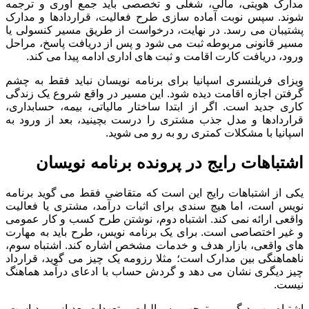
مدارک هویتی، مالی، شغلی و تخصصی باید جمع آوری و ترجمه
شوند. سپس نوبت آماده سازی طرح فعالیت، قراردادها و مدارک
پشتیبان می رسد. در نهایت، درخواست از طریق مسیر کنسولی یا
مسیر قانونی مربوطه ثبت می شود و پس از دریافت پاسخ، مراحل
ورود، دریافت کارت اقامت و ثبت های اداری ادامه پیدا می کند.
ویزای فریلنسری اسپانیا برای برنامه نویسان نباید فقط به چشم
گرفتن اجازه اقامت دیده شود. این مسیر در واقع شروع یک زندگی
کاری جدید است. اگر از ابتدا ساختار مالیاتی، بیمه، حسابداری،
قراردادها و مدل جذب مشتری را درست بچینید، بعد از ورود به
اسپانیا با مشکلات کمتری رو به رو می شوید.
اشتباهات رایج در پرونده برنامه نویسان
یکی از اشتباهات رایج این است که متقاضی فقط می گوید برنامه
نویس است، اما هیچ سندی برای اثبات درآمد، مشتری یا فعالیت
واقعی ارائه نمی کند. اشتباه دوم، نوشتن طرح کسب و کار عمومی
و غیر اختصاصی است. برای یک برنامه نویس، طرح باید به مهارت
های واقعی، بازار هدف و خدمات مشخص اشاره کند. اشتباه سوم،
ناهماهنگی بین مدارک است؛ مثلا رزومه یک چیز می گوید، قرارداد
چیز دیگری نشان می دهد و گردش حساب با ادعای درآمد هماهنگ
نیست.
اشتباه مهم دیگر، بی توجهی به مالیات و تعهدات بعد از ورود است.