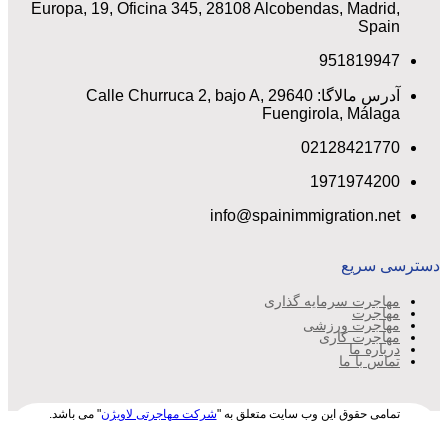
Europa, 19, Oficina 345, 28108 Alcobendas, Madrid,
Spain
951819947
آدرس مالاگا: Calle Churruca 2, bajo A, 29640
Fuengirola, Málaga
02128421770
1971974200
info@spainimmigration.net
دسترسی سریع
مهاجرت سرمایه گذاری
مهاجرت
مهاجرت ورزشی
مهاجرت کاری
درباره ما
تماس با ما
تمامی حقوق این وب سایت متعلق به "
شرکت مهاجرتی لاویژن
" می باشد.