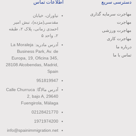
دسترسی سریع
اطلاعات تماس
مهاجرت سرمایه گذاری
نیاوران، خیابان
مهاجرت
مقدسی(مژده)، نبش امیر
احمدی زمانی، پلاک ۲، طبقه
مهاجرت ورزشی
۲، واحد ۵
مهاجرت کاری
آدرس مادرید: La Moraleja
درباره ما
Business Park, Av. de
تماس با ما
Europa, 19, Oficina 345,
28108 Alcobendas, Madrid,
Spain
951819947
آدرس مالاگا: Calle Churruca
2, bajo A, 29640
Fuengirola, Málaga
02128421770
1971974200
info@spainimmigration.net