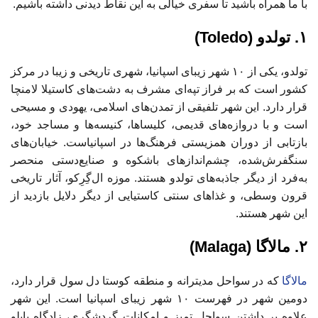
با ما همراه باشید تا سفری خیالی به این نقاط دیدنی داشته باشیم.
۱. تولدو (Toledo)
تولدو، یکی از ۱۰ شهر زیبای اسپانیا، شهری تاریخی و زیبا در مرکز
کشور است که بر فراز تپه‌ای مشرف به دشت‌های کاستیلا لامنچا
قرار دارد. این شهر تلفیقی از تمدن‌های اسلامی، یهودی و مسیحی
است و با دروازه‌های قدیمی، کلیساها، کنیسه‌ها و مساجد خود،
بازتابی از دوران همزیستی فرهنگ‌ها در اسپانیاست. خیابان‌های
سنگفرش‌شده، چشم‌اندازهای باشکوه و صنایع‌دستی منحصر
به‌فرد از دیگر جاذبه‌های تولدو هستند. موزه ال‌گِرِکو، آثار تاریخی
قرون وسطی، و غذاهای سنتی کاستیایی از دیگر دلایل بازدید از
این شهر هستند.
۲. مالاگا (Malaga)
مالاگا
که در سواحل مدیترانه و منطقه کوستا دل سول قرار دارد،
دومین شهر در فهرست ۱۰ شهر زیبای اسپانیا است. این شهر
علاوه بر داشتن سواحل تمیز و امکانات گردشگری، زادگاه پابلو