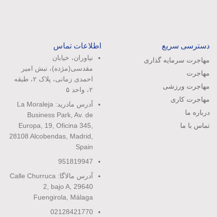
دسترسی سریع
اطلاعات تماس
نیاوران، خیابان
مهاجرت سرمایه گذاری
مقدسی(مژده)، نبش امیر
مهاجرت
احمدی زمانی، پلاک ۲، طبقه
مهاجرت ورزشی
۲، واحد ۵
مهاجرت کاری
آدرس مادرید: La Moraleja
درباره ما
Business Park, Av. de
تماس با ما
Europa, 19, Oficina 345,
28108 Alcobendas, Madrid,
Spain
951819947
آدرس مالاگا: Calle Churruca
2, bajo A, 29640
Fuengirola, Málaga
02128421770