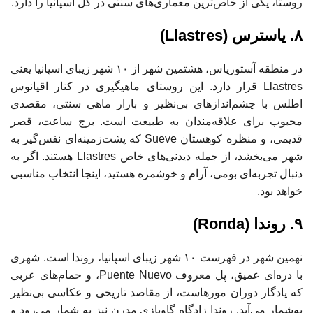
روستا، یکی از خاص‌ترین معماری‌های سنتی در کل اسپانیا را دارد.
۸. یاسترس (Llastres)
در منطقه آستوریاس، هشتمین شهر از ۱۰ شهر زیبای اسپانیا یعنی
Llastres قرار دارد. این روستای ماهیگیری در کنار اقیانوس
اطلس با چشم‌اندازهای بی‌نظیر و بازار ماهی سنتی، مقصدی
محبوب برای علاقه‌مندان به طبیعت است. برج ساعت، قصر
قدیمی، و منظره کوهستان Sueve که پشت‌زمینه‌ای نفس‌گیر به
شهر می‌بخشد، از جمله دیدنی‌های خاص Llastres هستند. اگر به
دنبال تجربه‌ای بومی، آرام و خوشمزه هستید، اینجا انتخاب مناسبی
خواهد بود.
۹. روندا (Ronda)
نهمین شهر در فهرست ۱۰ شهر زیبای اسپانیا، روندا است. شهری
با دره‌ای عمیق، پل معروف Puente Nuevo، و حمام‌های عربی
که یادگار دوران مورهاست، از مقاصد تاریخی و عکاسی بی‌نظیر
به‌شمار می‌آید. روندا زادگاه گاوبازی مدرن نیز به شمار می‌رود و