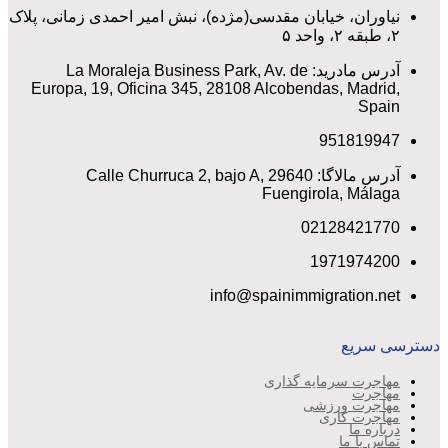
نیاوران، خیابان مقدسی(مژده)، نبش امیر احمدی زمانی، پلاک
۲، طبقه ۲، واحد ۵
آدرس مادرید: La Moraleja Business Park, Av. de
Europa, 19, Oficina 345, 28108 Alcobendas, Madrid,
Spain
951819947
آدرس مالاگا: Calle Churruca 2, bajo A, 29640
Fuengirola, Málaga
02128421770
1971974200
info@spainimmigration.net
دسترسی سریع
مهاجرت سرمایه گذاری
مهاجرت
مهاجرت ورزشی
مهاجرت کاری
درباره ما
تماس با ما