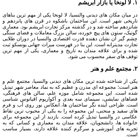
۱. لا لونخا یا بازار ابریشم
در میان مکان های دیدنی والنسیا، لا لونخا یکی از مهم ترین بناهای
تاریخی شهر است. این ساختمان باشکوه در قرن های پانزدهم و
شانزدهم ساخته شد و در گذشته مرکز تجارت ابریشم بود. معماری
گوتیک، ستون های پیچ خورده، سالن بزرگ معاملات و فضای سنگی
چشم گیر آن نشان دهنده قدرت اقتصادی والنسیا در دوران طلایی
تجارت مدیترانه است. این بنا در فهرست میراث جهانی یونسکو ثبت
شده و برای علاقه مندان به تاریخ و معماری، یکی از مهم ترین
توقف های سفر محسوب می شود.
۲. مجتمع علم و هنر
یکی از شناخته شده ترین مکان های دیدنی والنسیا، مجتمع علم و
هنر است؛ مجموعه ای مدرن و عظیم که به نماد معاصر شهر تبدیل
شده است. این مجموعه شامل موزه علم، سالن های فرهنگی،
فضاهای نمایشی، سینمای سه بعدی و آکواریوم اقیانوس شناسی
است. طراحی آینده نگر ساختمان ها، انعکاس نور روی آب و فرم
های سفید و منحنی، این مجموعه را به یکی از محبوب ترین نقاط
عکاسی در والنسیا تبدیل کرده است. بازدید از این مجموعه برای
خانواده ها، دانشجویان، علاقه مندان به معماری و کسانی که به
تجربه های آموزشی و سرگرم کننده علاقه دارند، بسیار مناسب
است.