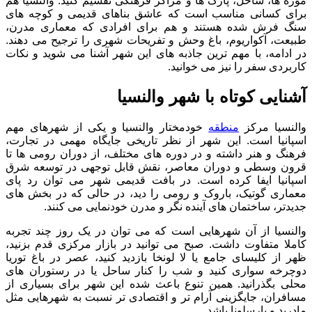
موزه ها، ساحل، پارک ها و مراکز فرهنگی تقسیم کنید. والنسیا هم
برای کسانی مناسب است که عاشق بناهای قدیمی و کوچه های
سنگ فرش شده هستند و هم برای افرادی که معماری مدرن،
طبیعت، آکواریوم، باغ وحش و تفریحات شهری را ترجیح می دهند.
در ادامه، با مهم ترین جاذبه های این شهر آشنا می شوید و نکات
کاربردی سفر را نیز می خوانید.
آشنایی کوتاه با شهر والنسیا
والنسیا مرکز
منطقه
خودمختار والنسیا و یکی از شهرهای مهم
اسپانیا است. این شهر از نظر تاریخی جایگاه مهمی در تجارت،
فرهنگ و هنر داشته و در دوره های مختلف، از دوران رومی ها تا
قرون وسطی و دوران معاصر، نقش قابل توجهی در توسعه شرق
اسپانیا ایفا کرده است. در بافت قدیمی شهر می توان رد پای
معماری گوتیک، باروک و رومی را دید، در حالی که در بخش های
جدیدتر، ساختمان های آینده نگر و مدرن خودنمایی می کنند.
والنسیا از آن شهرهایی است که می توان در یک روز چند تجربه
کاملا متفاوت داشت. صبح می توانید در بازار مرکزی قدم بزنید،
ظهر از کلیسای جامع یا لا لونخا بازدید کنید، عصر در باغ توریا
دوچرخه سواری کنید و شب را کنار ساحل یا در رستوران های
محلی بگذرانید. همین تنوع باعث شده این شهر برای بسیاری از
مسافران، جایگزینی آرام تر و اقتصادی تر نسبت به شهرهایی مثل
مادرید و بارسلونا باشد.