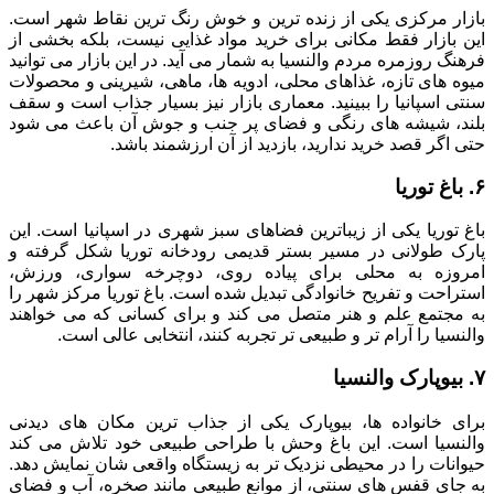
بازار مرکزی یکی از زنده ترین و خوش رنگ ترین نقاط شهر است.
این بازار فقط مکانی برای خرید مواد غذایی نیست، بلکه بخشی از
فرهنگ روزمره مردم والنسیا به شمار می آید. در این بازار می توانید
میوه های تازه، غذاهای محلی، ادویه ها، ماهی، شیرینی و محصولات
سنتی اسپانیا را ببینید. معماری بازار نیز بسیار جذاب است و سقف
بلند، شیشه های رنگی و فضای پر جنب و جوش آن باعث می شود
حتی اگر قصد خرید ندارید، بازدید از آن ارزشمند باشد.
۶. باغ توریا
باغ توریا یکی از زیباترین فضاهای سبز شهری در اسپانیا است. این
پارک طولانی در مسیر بستر قدیمی رودخانه توریا شکل گرفته و
امروزه به محلی برای پیاده روی، دوچرخه سواری، ورزش،
استراحت و تفریح خانوادگی تبدیل شده است. باغ توریا مرکز شهر را
به مجتمع علم و هنر متصل می کند و برای کسانی که می خواهند
والنسیا را آرام تر و طبیعی تر تجربه کنند، انتخابی عالی است.
۷. بیوپارک والنسیا
برای خانواده ها، بیوپارک یکی از جذاب ترین مکان های دیدنی
والنسیا است. این باغ وحش با طراحی طبیعی خود تلاش می کند
حیوانات را در محیطی نزدیک تر به زیستگاه واقعی شان نمایش دهد.
به جای قفس های سنتی، از موانع طبیعی مانند صخره، آب و فضای