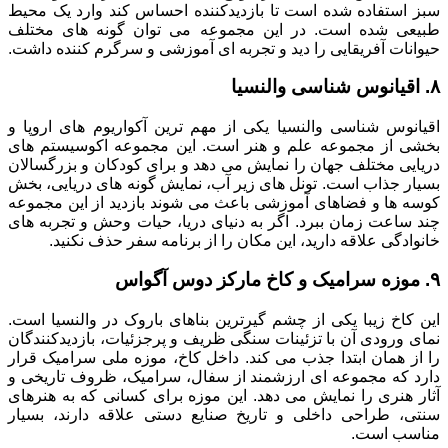
سبز استفاده شده است تا بازدیدکننده احساس کند وارد یک محیط
طبیعی شده است. در این مجموعه می توان گونه های مختلف
حیوانات آفریقایی را دید و تجربه ای آموزشی و سرگرم کننده داشت.
۸. اقیانوس شناسی والنسیا
اقیانوس شناسی والنسیا یکی از مهم ترین آکواریوم های اروپا و
بخشی از مجموعه علم و هنر است. این مجموعه اکوسیستم های
دریایی مختلف جهان را نمایش می دهد و برای کودکان و بزرگسالان
بسیار جذاب است. تونل های زیر آب، نمایش گونه های دریایی، بخش
کوسه ها و فضاهای آموزشی باعث می شوند بازدید از این مجموعه
چند ساعت زمان ببرد. اگر به دنیای دریا، حیات وحش و تجربه های
خانوادگی علاقه دارید، این مکان را از برنامه سفر حذف نکنید.
۹. موزه سرامیک و کاخ مارکز دوس آگواس
این کاخ زیبا یکی از چشم گیرترین بناهای باروک در والنسیا است.
نمای ورودی آن با تزئینات سنگی ظریف و پرجزئیات، بازدیدکنندگان
را از همان ابتدا جذب می کند. داخل کاخ، موزه ملی سرامیک قرار
دارد که مجموعه ای ارزشمند از سفال، سرامیک، ظروف تاریخی و
آثار هنری را نمایش می دهد. این موزه برای کسانی که به هنرهای
سنتی، طراحی داخلی و تاریخ صنایع دستی علاقه دارند، بسیار
مناسب است.